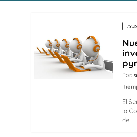
AYUD
Nu
inv
pym
Por:
Si
Tiemp
El S
la Co
de…