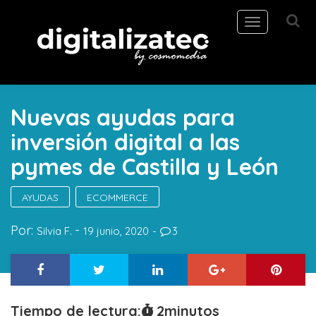
Toggle
navigation
Nuevas ayudas para
inversión digital a las
pymes de Castilla y León
AYUDAS
ECOMMERCE
Por:
Silvia F.
19 junio, 2020
3
Tiempo de lectura:
2
minutos