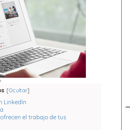
n
os
[
Ocultar
]
n LinkedIn
da
frecen el trabajo de tus