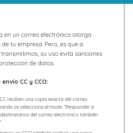
a en un correo electrónico otorga
 de tu empresa. Pero, es que a
ransmitimos, su uso evita sanciones
 protección de datos.
l envío CC y CCO:
n CC reciben una copia exacta del correo
 Cuando se selecciona el modo “Responder a
s destinatarios del correo electrónico también
”.
natarios en CCO también reciben una copia