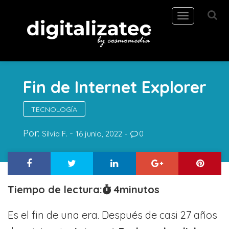
Toggle
navigation
Fin de Internet Explorer
TECNOLOGÍA
Por:
Silvia F.
16 junio, 2022
0
Tiempo de lectura:
4
minutos
Es el fin de una era. Después de casi 27 años