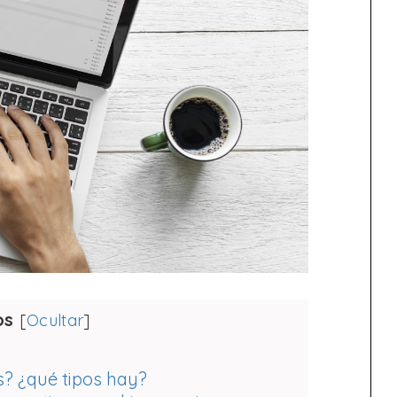
os
[
Ocultar
]
s? ¿qué tipos hay?