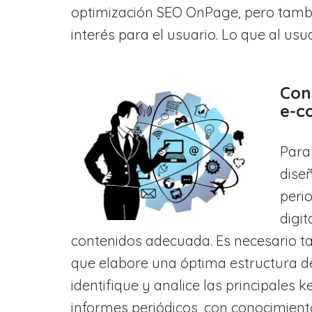
optimización SEO OnPage, pero tambi
interés para el usuario. Lo que al usu
Con
e-c
Para
dise
peri
digi
contenidos adecuada. Es necesario ta
que elabore una óptima estructura d
identifique y analice las principales
informes periódicos, con conocimien