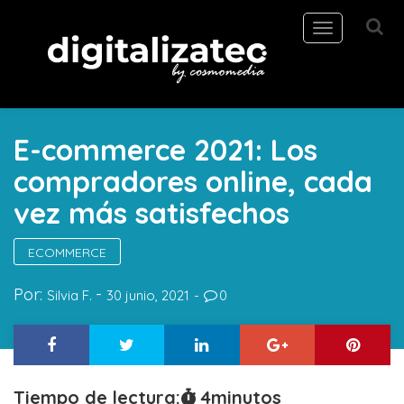
Toggle
navigation
E-commerce 2021: Los
compradores online, cada
vez más satisfechos
ECOMMERCE
Por:
Silvia F.
30 junio, 2021
0
Tiempo de lectura:
4
minutos