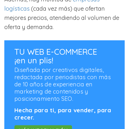
logísticas
(cada vez más) que ofertan
mejores precios, atendiendo al volumen de
oferta y demanda.
TU WEB E-COMMERCE
¡en un plis!
Diseñada por creativos digitales,
redactada por periodistas con más
de 10 años de experiencia en
marketing de contenidos y
posicionamiento SEO.
Hecha para ti, para vender, para
crecer.