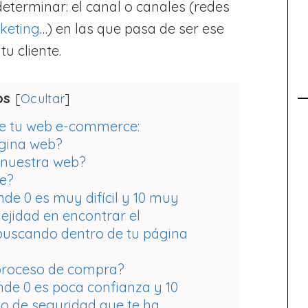
eterminar: el canal o canales (redes
keting
…) en las que pasa de ser ese
tu cliente.
os
[
Ocultar
]
de tu web e-commerce:
gina web?
 nuestra web?
e?
onde 0 es muy difícil y 10 muy
lejidad en encontrar el
buscando dentro de tu página
 proceso de compra?
onde 0 es poca confianza y 10
do de seguridad que te ha