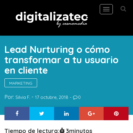
Toggle
navigation
Lead Nurturing o cómo
transformar a tu usuario
en cliente
MARKETING
Por:
Silvia F.
17 octubre, 2018
0
Tiempo de lectura:
3
minutos