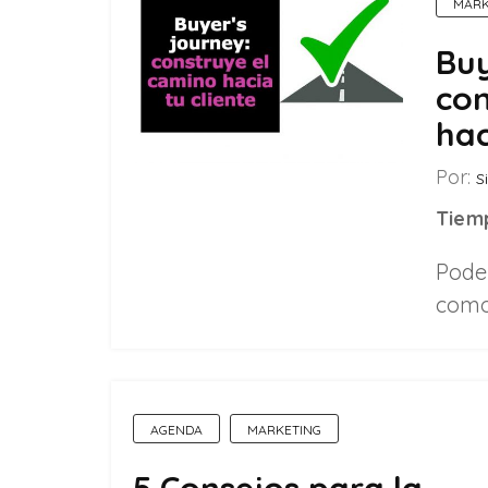
MARK
Buy
con
hac
Por:
Si
Tiemp
Pode
como
AGENDA
MARKETING
5 Consejos para la