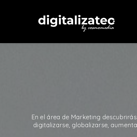
En el área de Marketing descubrirás
digitalizarse, globalizarse, aumen