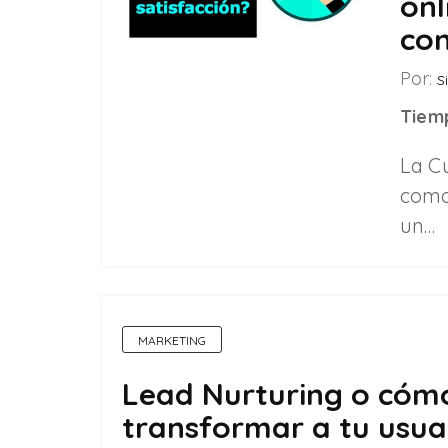
onl
con
Por:
Si
Tiemp
La C
como
un…
MARKETING
Lead Nurturing o cóm
transformar a tu usua