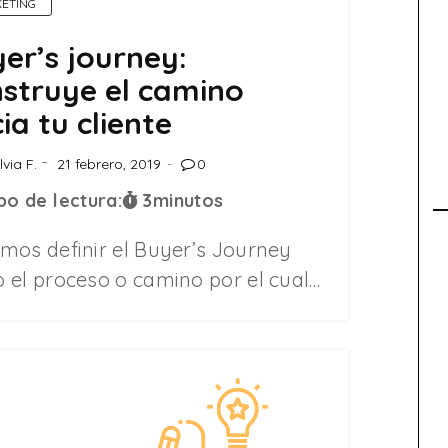
ETING
er’s journey:
struye el camino
ia tu cliente
lvia F.
21 febrero, 2019
0
o de lectura:
3
minutos
mos definir el Buyer’s Journey
 el proceso o camino por el cual…