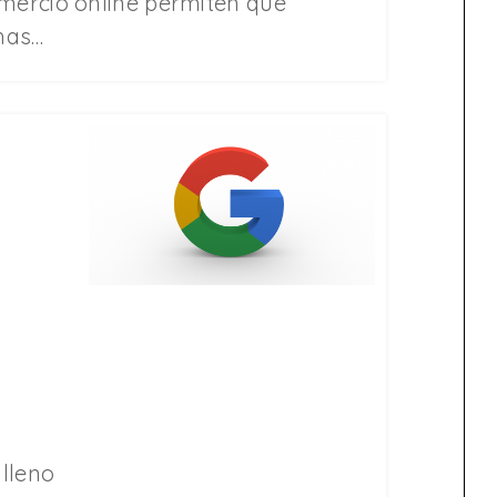
omercio online permiten que
has…
 lleno