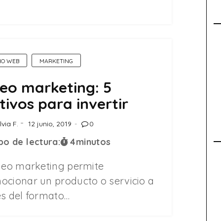
ÑO WEB
MARKETING
eo marketing: 5
ivos para invertir
lvia F.
12 junio, 2019
0
o de lectura:
4
minutos
ídeo marketing permite
ocionar un producto o servicio a
és del formato…