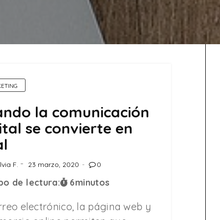
ETING
ndo la comunicación
ital se convierte en
al
lvia F.
23 marzo, 2020
0
o de lectura:
6
minutos
rreo electrónico, la página web y