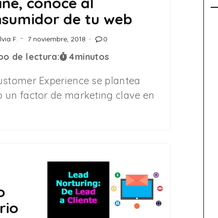
ine, conoce al
sumidor de tu web
lvia F.
7 noviembre, 2018
0
o de lectura:
4
minutos
ustomer Experience se plantea
 un factor de marketing clave en
o
rio