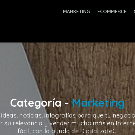
MARKETING
ECOMMERCE
Categoría -
Marketing
 ideas, noticias, infografías para que tu neg
tar su relevancia y vender mucho más en Interne
fácil, con la ayuda de DigitalizateC.