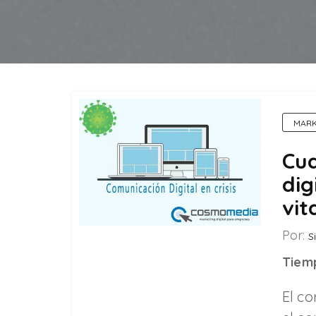
MARK
Cua
dig
vit
Por:
Si
Tiemp
El co