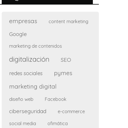
empresas
content marketing
Google
marketing de contenidos
digitalización
SEO
pymes
redes sociales
marketing digital
diseño web
Facebook
ciberseguridad
e-commerce
social media
ofimática