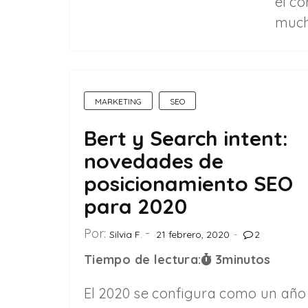
el c
muc
MARKETING
SEO
Bert y Search intent:
novedades de
posicionamiento SEO
para 2020
Por:
Silvia F.
21 febrero, 2020
2
Tiempo de lectura:
3
minutos
El 2020 se configura como un año