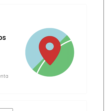
ps
enta