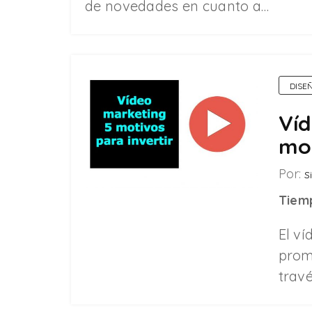
de novedades en cuanto a…
DISE
Víd
mot
Por:
Si
Tiemp
El v
prom
trav